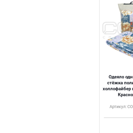
ЛАЗУРЬ
КОРАЛЛ
МЕНТОЛОВЫЙ
РОЗОВЫЙ
МОККО
КОЛОКОЛЬЧИКИ
СИРЕНЬ
НЕЗАБУДКА
ЛИМОН
РОЗОВАЯ ПАСТЕЛЬ
Одеяло одн
стёжка поли
холлофайбер п
Красно
Артикул: С