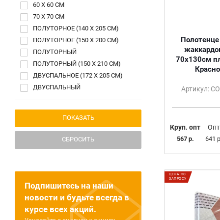
60 Х 60 СМ
70 Х 70 СМ
ПОЛУТОРНОЕ (140 Х 205 СМ)
Полотенце
ПОЛУТОРНОЕ (150 Х 200 СМ)
жаккардов
ПОЛУТОРНЫЙ
70х130см пл
ПОЛУТОРНЫЙ (150 Х 210 СМ)
Красно
ДВУСПАЛЬНОЕ (172 Х 205 СМ)
ДВУСПАЛЬНЫЙ
Артикул: С
ДВУСПАЛЬНЫЙ (175 Х 210 СМ)
ДВУСПАЛЬНОЕ (180 Х 200 СМ)
190 Х 70 СМ
Круп. опт
Опт
205 Х 140 СМ
567 р.
641 р
СБРОСИТЬ
80 Х 200 СМ
90 Х 200 СМ
САЛАТОВЫЙ
ЦЕНА ПО
ЗАПРОСУ
СЕРЫЙ
Подпишитесь на наши
ТЁМНО-ЗЕЛЁНЫЙ
новости и будьте всегда в
БЕЛЫЙ
курсе всех акций.
БОРДО