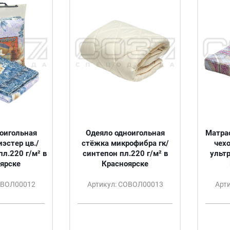
оигольная
Одеяло одноигольная
Матра
эстер цв./
стёжка микрофибра гк/
чехо
л.220 г/м² в
синтепон пл.220 г/м² в
ульт
ярске
Красноярске
ОВОЛ00012
Артикул: СОВОЛ00013
Арт