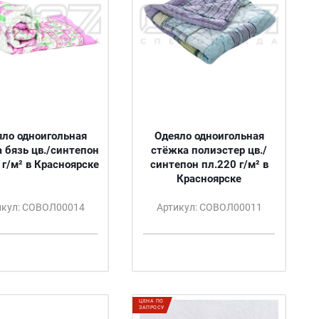
ло одноигольная
Одеяло одноигольная
 бязь цв./синтепон
стёжка полиэстер цв./
 г/м² в Красноярске
синтепон пл.220 г/м² в
Красноярске
икул: СОВОЛ00014
Артикул: СОВОЛ00011
ЦЕНА ПО
ЗАПРОСУ