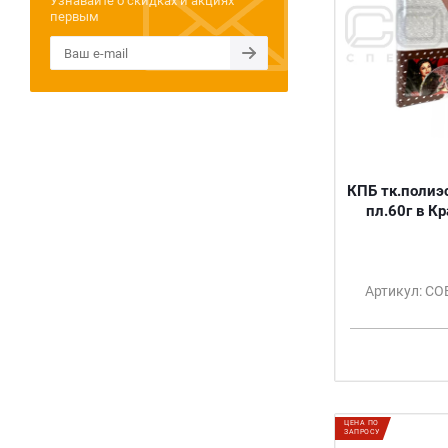
Узнавайте о скидках и акциях
первым
ФУКСИЯ
ГОРЬКИЙ ШОКОЛАД
ШОКОЛАД
НАСЫЩЕННАЯ СИРЕНЬ
БИРЮЗА
ЯРКО-СИНИЙ
ЯРКО-ЗЕЛЁНЫЙ
СИНЕ-ЗЕЛЁНЫЙ
КПБ тк.полиэ
ЯРКО-ГОЛУБОЙ
пл.60г в К
АПЕЛЬСИН
ЯРКО-ЖЁЛТЫЙ
МАЛИНА
Артикул: С
ЯРКО-РОЗОВЫЙ
ПЕРСИК
БЕЖЕВЫЙ
ГОЛУБОЙ
КРАСНЫЙ
ТЁМНО-СИНИЙ
ЦЕНА ПО
ЗАПРОСУ