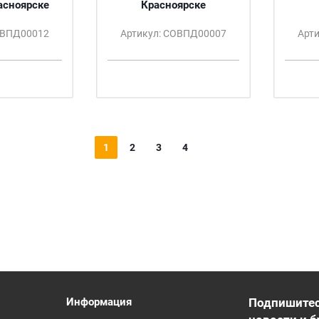
асноярске
Красноярске
ОВПД00012
Артикул: СОВПД00007
Арт
1
2
3
4
Информация
Подпишитес