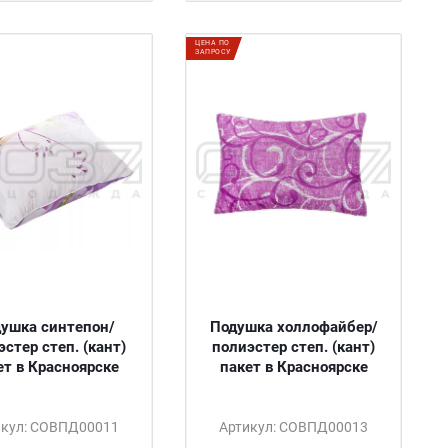
ЦЕНА ПО
ЗАПРОСУ
ушка синтепон/
Подушка холлофайбер/
эстер степ. (кант)
полиэстер степ. (кант)
ет в Красноярске
пакет в Красноярске
икул: СОВПД00011
Артикул: СОВПД00013