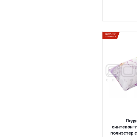
ЦЕНА ПО
ЗАПРОСУ
Поду
синтепон+
полиэстер с