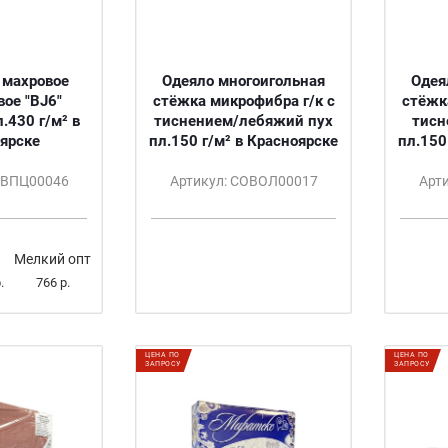
 махровое
Одеяло многоигольная
Одея
ое "BJ6"
стёжка микрофибра г/к с
стёжк
.430 г/м² в
тиснением/лебяжий пух
тисн
ярске
пл.150 г/м² в Красноярске
пл.150
ОВПЦ00046
Артикул: СОВОЛ00017
Арт
Мелкий опт
.
766 р.
ЦЕНА ПО
ЦЕНА ПО
ЗАПРОСУ
ЗАПРОСУ