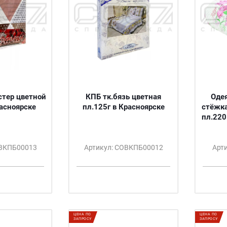
стер цветной
КПБ тк.бязь цветная
Одея
расноярске
пл.125г в Красноярске
стёжка
пл.220
ОВКПБ00013
Артикул: СОВКПБ00012
Арт
ЦЕНА ПО
ЦЕНА ПО
ЗАПРОСУ
ЗАПРОСУ