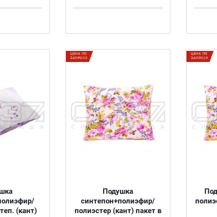
ЦЕНА ПО
ЦЕНА ПО
ЗАПРОСУ
ЗАПРОСУ
шка
Подушка
Под
полиэфир/
синтепон+полиэфир/
полиэс
теп. (кант)
полиэстер (кант) пакет в