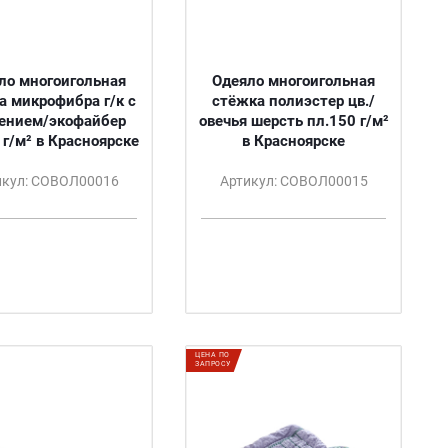
ло многоигольная
Одеяло многоигольная
а микрофибра г/к с
стёжка полиэстер цв./
ением/экофайбер
овечья шерсть пл.150 г/м²
 г/м² в Красноярске
в Красноярске
икул: СОВОЛ00016
Артикул: СОВОЛ00015
ЦЕНА ПО
ЗАПРОСУ