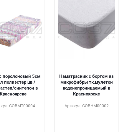
с поролоновый 5см
Наматрасник с бортом из
л полиэстер цв./
микрофибры тк.мулетон
растеп/синтепон в
водонепроницаемый в
Красноярске
Красноярске
икул: СОВМТ00004
Артикул: СОВНМ00002