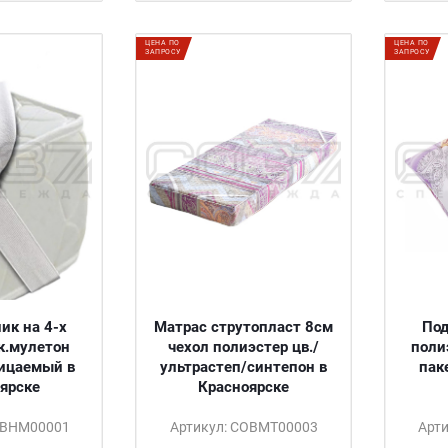
ЦЕНА ПО
ЦЕНА ПО
ЗАПРОСУ
ЗАПРОСУ
ик на 4-х
Матрас струтопласт 8см
Под
к.мулетон
чехол полиэстер цв./
поли
ицаемый в
ультрастеп/синтепон в
пак
ярске
Красноярске
ОВНМ00001
Артикул: СОВМТ00003
Арт