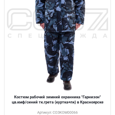
Костюм рабочий зимний охранника "Гарнизон"
цв.кмф/синий тк.грета (куртка+пк) в Красноярске
Артикул: СОЗКОМ00066