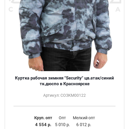
Куртка рабочая зимняя "Security" цв.атак/синий
тк.дюспо в Красноярске
Артикул: СОЗКМ00122
Круп. опт
Опт
Мелкий опт
4 554 р.
5 010 р.
6 012 р.