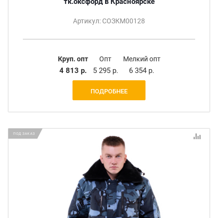
тк.оксфорд в Красноярске
Артикул: СОЗКМ00128
Круп. опт
Опт
Мелкий опт
4 813 р.
5 295 р.
6 354 р.
ПОДРОБНЕЕ
ПОД ЗАКАЗ