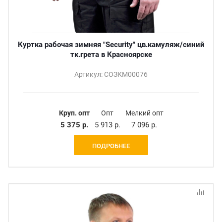
Куртка рабочая зимняя "Security" цв.камуляж/синий
тк.грета в Красноярске
Артикул: СОЗКМ00076
Круп. опт
Опт
Мелкий опт
5 375 р.
5 913 р.
7 096 р.
ПОДРОБНЕЕ