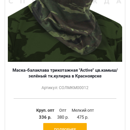
Маска-балаклава трикотажная "Active" цв.камыш/
зелёный тк.кулирка в Красноярске
Артикул: СОЛМКМ00012
Круп. опт
Опт
Мелкий опт
336 р.
380 р.
475 р.
ПОДРОБНЕЕ