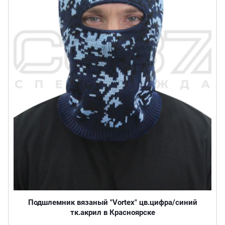
Подшлемник вязаный "Vortex" цв.цифра/синий
тк.акрил в Красноярске