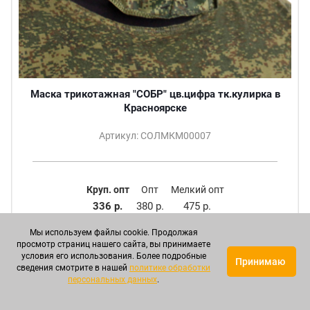
Маска трикотажная "СОБР" цв.цифра тк.кулирка в
Красноярске
Артикул: СОЛМКМ00007
Круп. опт
Опт
Мелкий опт
336 р.
380 р.
475 р.
Мы используем файлы cookie. Продолжая
ПОДРОБНЕЕ
просмотр страниц нашего сайта, вы принимаете
условия его использования. Более подробные
Принимаю
сведения смотрите в нашей
политике обработки
персональных данных
.